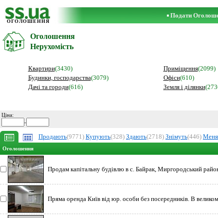
Подати Оголош
ОГОЛОШЕННЯ
Оголошення
Нерухомість
Квартири
(3430)
Приміщення
(2099)
Будинки, господарства
(3079)
Офіси
(610)
Дачі та городи
(616)
Земля і ділянки
(273
Ціна:
-
Продають
(9771)
Купують
(328)
Здають
(2718)
Знімуть
(446)
Мен
Оголошення
Продам капітальну будівлю в с. Байрак, Миргородський район, 
Пряма оренда Київ від юр. особи без посередників. В велико