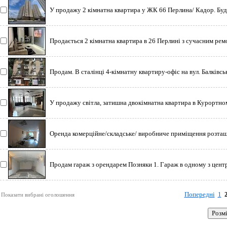
У продажу 2 кімнатна квартира у ЖК 66 Перлина/ Кадор. Буд
Продається 2 кімнатна квартира в 26 Перлині з сучасним ре
Продам. В сталінці 4-кімнатну квартиру-офіс на вул. Балківсь
У продажу світла, затишна двокімнатна квартира в Курортн
Оренда комерційне/складське/ виробниче приміщення розташо
Продам гараж з орендарем Позняки 1. Гараж в одному з центр
Попередні
1
Показати вибрані оголошення