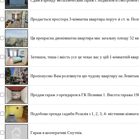
Сдам в аренду металлический гараж с подвалом и смотровой я
Продається простора 3-кімнатна квартира поруч зі ст. м. Позн
Ця прекрасна двокімнатна квартира має загальну площу 52 кв
Затишок, тиша і якість усе це чекає вас у цій 1-кімнатній ква
Пропонуємо Вам розглянути цю чудову квартиру на Левитана 
Продам гараж з орендарем в ГК Позняки 1. Висота гаража 190
Подобова оренда садиби Розалія з 1, 2, 3, 4- містними кімната
Гараж в кооперативі Спутнік.