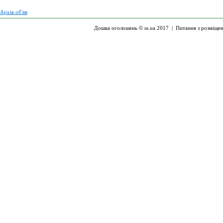
Архів об'яв
Дошка оголошень © ss.ua 2017 |
Питання з розміще