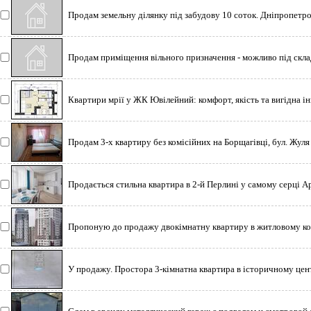
Продам земельну ділянку під забудову 10 соток. Дніпропетровс
Продам приміщення вільного призначення - можливо під склад,
Квартири мрії у ЖК Ювілейний: комфорт, якість та вигідна і
Продам 3-х квартиру без комісійних на Борщагівці, бул. Жул
Продається стильна квартира в 2-й Перлині у самому серці Ар
Пропоную до продажу двокімнатну квартиру в житловому ко
вули
У продажу. Простора 3-кімнатна квартира в історичному цент