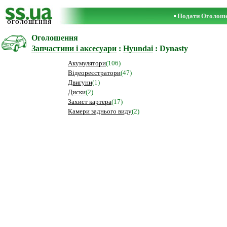
Подати Оголош
ОГОЛОШЕННЯ
Оголошення
Запчастини і аксесуари
:
Hyundai
: Dynasty
Акумулятори
(106)
Відеореєстратори
(47)
Двигуни
(1)
Диски
(2)
Захист картера
(17)
Камери заднього виду
(2)