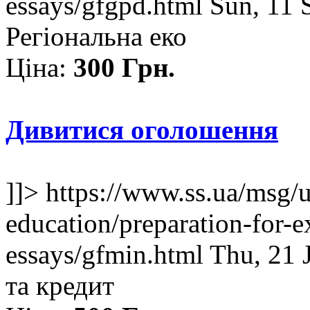
essays/gfgpd.html
Sun, 11 
Регіональна еко
Ціна:
300 Грн.
Дивитися оголошення
]]>
https://www.ss.ua/msg/
education/preparation-for-e
essays/gfmin.html
Thu, 21 
та кредит