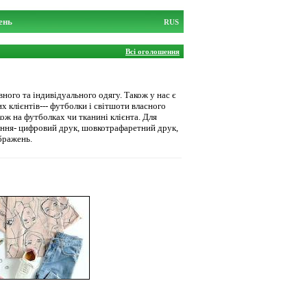
ень
RUS
Всі оголошення
ного та індивідуального одягу. Також у нас є
 клієнтів--- футболки і світшоти власного
кож на футболках чи тканині клієнта. Для
сення- цифровий друк, шовкотрафаретний друк,
бражень.