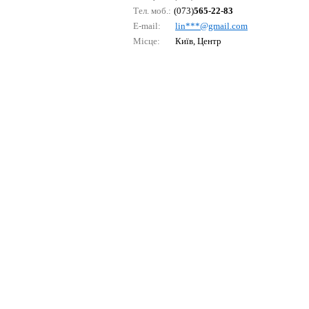
Тел. моб.:
(073)
565-22-83
E-mail:
lin***@gmаil.соm
Місце:
Київ, Центр