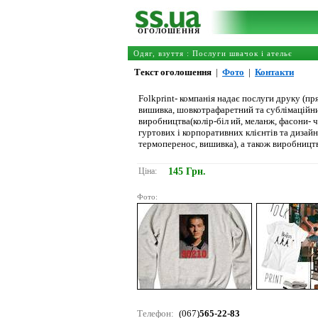
ОГОЛОШЕННЯ
Одяг, взуття
:
Послуги швачок і ательє
Текст оголошення
|
Фото
|
Контакти
Folkprint- компанія надає послуги друку (п
вишивка, шовкотрафаретний та сублімаційни
виробництва(колір-біл ий, меланж, фасони- ч
гуртових і корпоративних клієнтів та дизай
термоперенос, вишивка), а також виробництв
Ціна:
145 Грн.
Фото:
Телефон:
(067)
565-22-83