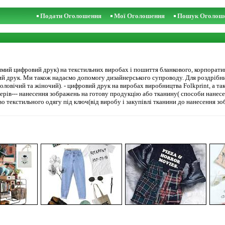
Подати Оголошення
Мої Оголошення
Пошук Оголош
рямий цифровий друк) на текстильних виробах і пошиття бланкового, корпоратив
й друк. Ми також надаємо допомогу дизайнерського супроводу. Для роздрібних
оловічий та жіночий). - цифровий друк на виробах виробництва Folkprint, а та
нерів--- нанесення зображень на готову продукцію або тканину( способи нане
о текстильного одягу під ключ(від виробу і закупівлі тканини до нанесення зо