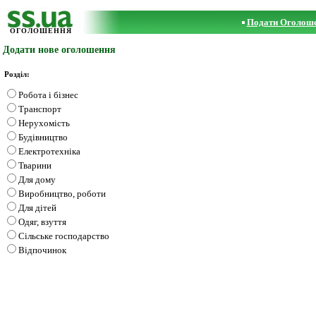
Подати Оголош
ОГОЛОШЕННЯ
Додати нове оголошення
Розділ:
Робота і бізнес
Транспорт
Нерухомість
Будівництво
Електротехніка
Тварини
Для дому
Виробництво, роботи
Для дітей
Одяг, взуття
Сільське господарство
Відпочинок