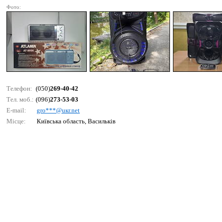
Фото:
Телефон:
(050)
269-40-42
Тел. моб.:
(096)
273-53-03
E-mail:
grо***@uкr.nеt
Місце:
Київська область, Васильків