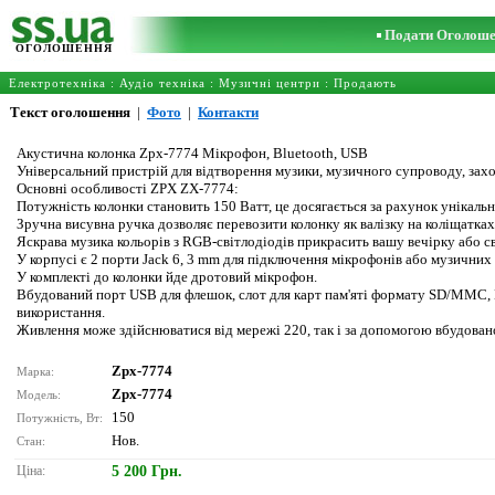
Подати Оголош
ОГОЛОШЕННЯ
Електротехніка
:
Аудіо техніка
:
Музичні центри
: Продають
Текст оголошення
|
Фото
|
Контакти
Акустична колонка Zpx-7774 Мікрофон, Bluetooth, USB
Універсальний пристрій для відтворення музики, музичного супроводу, заход
Основні особливості ZPX ZX-7774:
Потужність колонки становить 150 Ватт, це досягається за рахунок унікал
Зручна висувна ручка дозволяє перевозити колонку як валізку на коліщатках,
Яскрава музика кольорів з RGB-світлодіодів прикрасить вашу вечірку або св
У корпусі є 2 порти Jack 6, 3 mm для підключення мікрофонів або музичних 
У комплекті до колонки йде дротовий мікрофон.
Вбудований порт USB для флешок, слот для карт пам'яті формату SD/MMC,
використання.
Живлення може здійснюватися від мережі 220, так і за допомогою вбудован
Zpx-7774
Марка:
Zpx-7774
Модель:
150
Потужність, Bт:
Нов.
Стан:
Ціна:
5 200 Грн.