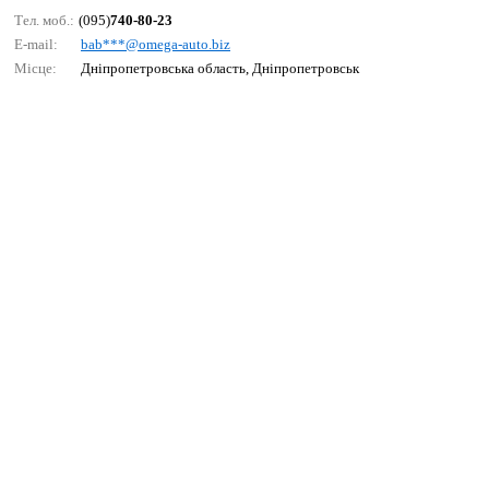
Тел. моб.:
(095)
740-80-23
E-mail:
bаb***@оmеgа-аutо.biz
Місце:
Дніпропетровська область, Дніпропетровськ