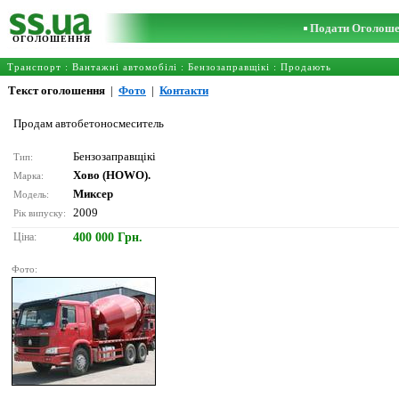
Подати Оголош
ОГОЛОШЕННЯ
Транспорт
:
Вантажні автомобілі
:
Бензозаправщікі
: Продають
Текст оголошення
|
Фото
|
Контакти
Продам автобетоносмеситель
Бензозаправщікі
Тип:
Хово (HOWO).
Марка:
Миксер
Модель:
2009
Рік випуску:
Ціна:
400 000 Грн.
Фото: