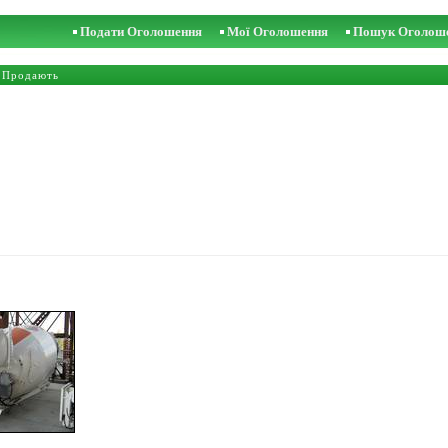
Подати Оголошення
Мої Оголошення
Пошук Оголош
 Продають