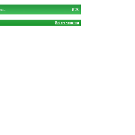
ень
RUS
Всі оголошення