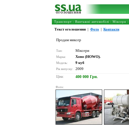
ОГОЛОШЕННЯ
Транспорт
:
Вантажні автомобілі
:
Міксери
:
Текст оголошення
|
Фото
|
Контакти
Продам миксер
Міксери
Тип:
Хово (HOWO).
Марка:
9 куб
Модель:
2009
Рік випуску:
Ціна:
400 000 Грн.
Фото: