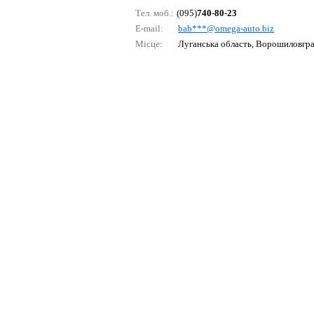
Тел. моб.:
(095)
740-80-23
E-mail:
bаb***@оmеgа-аutо.biz
Місце:
Луганська область, Ворошиловгр