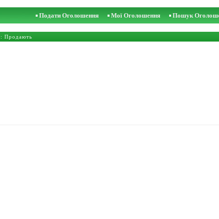
Подати Оголошення
Мої Оголошення
Пошук Оголош
: Продають