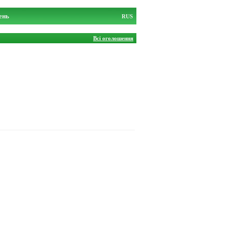
ень
RUS
Всі оголошення