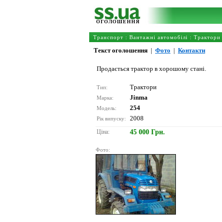
ОГОЛОШЕННЯ
Транспорт
:
Вантажні автомобілі
:
Трактори
Текст оголошення
|
Фото
|
Контакти
Продається трактор в хорошому стані.
Трактори
Тип:
Jinma
Марка:
254
Модель:
2008
Рік випуску:
Ціна:
45 000 Грн.
Фото: