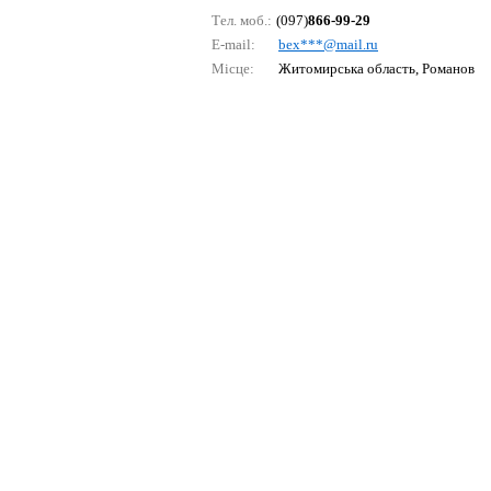
Тел. моб.:
(097)
866-99-29
E-mail:
bех***@mаil.ru
Місце:
Житомирська область, Романов