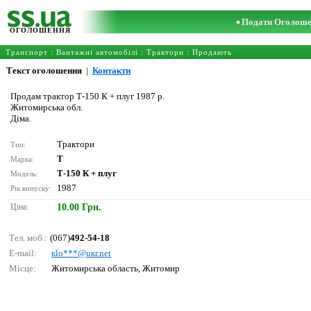
Подати Оголош
ОГОЛОШЕННЯ
Транспорт
:
Вантажні автомобілі
:
Трактори
: Продають
Текст оголошення
|
Контакти
Продам трактор Т-150 К + плуг 1987 р.
Житомирська обл.
Діма.
Трактори
Тип:
Т
Марка:
Т-150 К + плуг
Модель:
1987
Рік випуску:
Ціна:
10.00 Грн.
Тел. моб.:
(067)
492-54-18
E-mail:
кlо***@uкr.nеt
Місце:
Житомирська область, Житомир