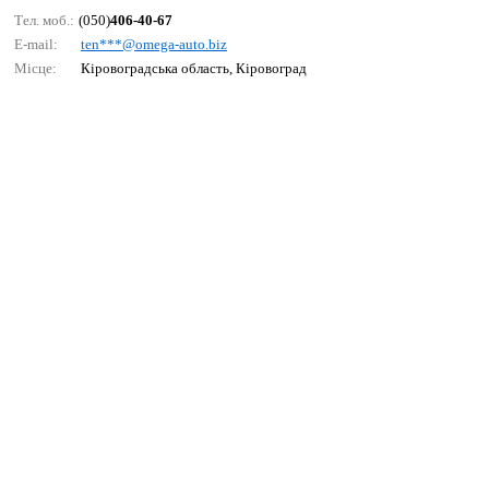
Тел. моб.:
(050)
406-40-67
E-mail:
tеn***@оmеgа-аutо.biz
Місце:
Кіровоградська область, Кіровоград