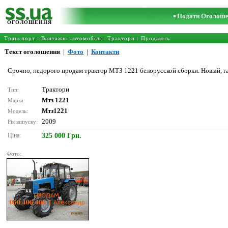
Подати Оголош
ОГОЛОШЕННЯ
Транспорт
:
Вантажні автомобілі
:
Трактори
: Продають
Текст оголошення
|
Фото
|
Контакти
Срочно, недорого продам трактор МТЗ 1221 белорусской сборки. Новый, га
Трактори
Тип:
Мтз 1221
Марка:
Мтз1221
Модель:
2009
Рік випуску:
Ціна:
325 000 Грн.
Фото: