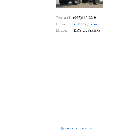
Тел. моб.:
(067)
446-22-91
E-mail:
vоl***@uкr.nеt
Місце:
Київ, Лук'янівка
Додати на порівняння