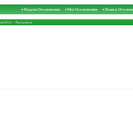
Подати Оголошення
Мої Оголошення
Пошук Оголош
омобілі
: Продають