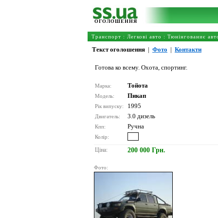
ОГОЛОШЕННЯ
Транспорт
:
Легкові авто
:
Тюнінгованиє авт
Текст оголошення
|
Фото
|
Контакти
Готова ко всему. Охота, спортинг.
Тойота
Марка:
Пикап
Модель:
1995
Рік випуску:
3.0 дизель
Двигатель:
Ручна
Кпп:
Колір:
Ціна:
200 000 Грн.
Фото: