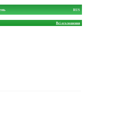
ень
RUS
Всі оголошення