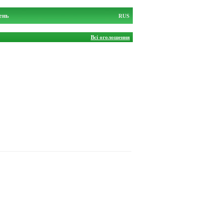
ень
RUS
Всі оголошення