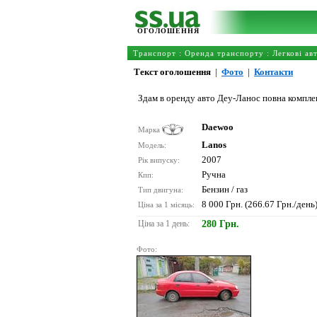
ОГОЛОШЕННЯ
Транспорт
:
Оренда транспорту
:
Легкові ав
Текст оголошення
|
Фото
|
Контакти
Здам в оренду авто Деу-Ланос повна компле
Daewoo
Марка
Lanos
Модель:
2007
Рік випуску:
Ручна
Кпп:
Бензин / газ
Тип двигуна:
8 000 Грн. (266.67 Грн./день
Ціна за 1 місяць:
Ціна за 1 день:
280 Грн.
Фото: