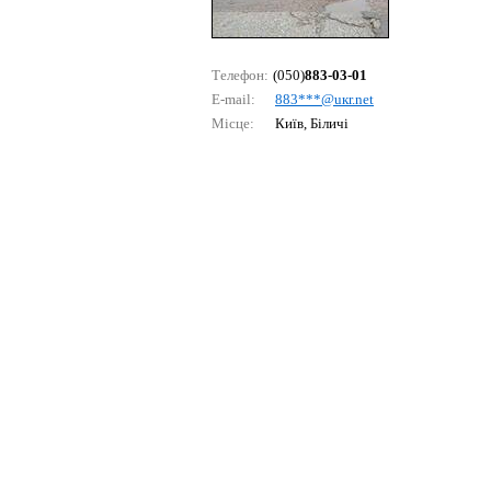
Телефон:
(050)
883-03-01
E-mail:
883***@uкr.nеt
Місце:
Київ, Біличі