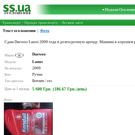
Подати Оголош
ОГОЛОШЕННЯ
Транспорт
:
Оренда транспорту
:
Легкові авто
Текст оголошення
|
Фото
Сдам Daewoo Lanos 2009 года в долгосрочную аренду. Машина в хорошем ра
Daewoo
Марка
Lanos
Модель:
2009
Рік випуску:
Ручна
Кпп:
Бензин / газ
Тип двигуна:
Ціна за 1 місяць:
5 600 Грн. (186.67 Грн./день)
Фото: