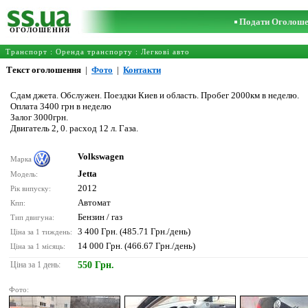
Подати Оголош
ОГОЛОШЕННЯ
Транспорт
:
Оренда транспорту
:
Легкові авто
Текст оголошення
|
Фото
|
Контакти
Сдам джета. Обслужен. Поездки Киев и область. Пробег 2000км в неделю.
Оплата 3400 грн в неделю
Залог 3000грн.
Двигатель 2, 0. расход 12 л. Газа.
Volkswagen
Марка
Jetta
Модель:
2012
Рік випуску:
Автомат
Кпп:
Бензин / газ
Тип двигуна:
3 400 Грн. (485.71 Грн./день)
Ціна за 1 тиждень:
14 000 Грн. (466.67 Грн./день)
Ціна за 1 місяць:
Ціна за 1 день:
550 Грн.
Фото: