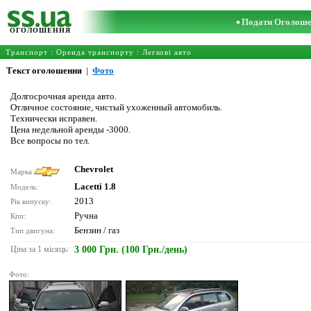
Подати Оголош
ОГОЛОШЕННЯ
Транспорт
:
Оренда транспорту
:
Легкові авто
Текст оголошення
|
Фото
Долгосрочная аренда авто.
Отличное состояние, чистый ухоженный автомобиль.
Технически исправен.
Цена недельной аренды -3000.
Все вопросы по тел.
Chevrolet
Марка
Lacetti 1.8
Модель:
2013
Рік випуску:
Ручна
Кпп:
Бензин / газ
Тип двигуна:
Ціна за 1 місяць:
3 000 Грн. (100 Грн./день)
Фото: