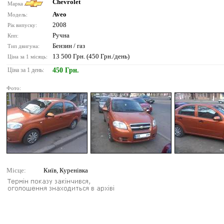
Chevrolet
Марка
Aveo
Модель:
2008
Рік випуску:
Ручна
Кпп:
Бензин / газ
Тип двигуна:
13 500 Грн. (450 Грн./день)
Ціна за 1 місяць:
Ціна за 1 день:
450 Грн.
Фото:
Місце:
Київ, Куренівка