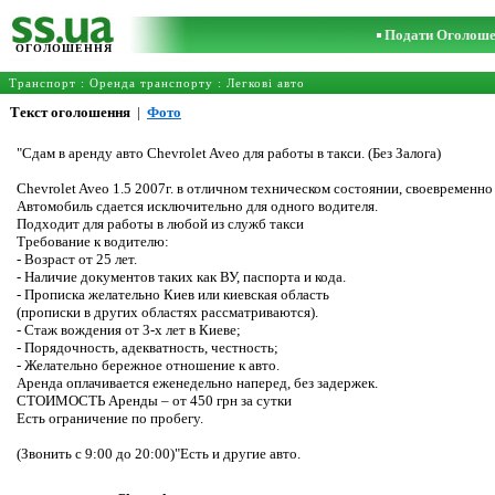
Подати Оголош
ОГОЛОШЕННЯ
Транспорт
:
Оренда транспорту
:
Легкові авто
Текст оголошення
|
Фото
"Сдам в аренду авто Chevrolet Aveo для работы в такси. (Без Залога)
Chevrolet Aveo 1.5 2007г. в отличном техническом состоянии, своевременн
Автомобиль сдается исключительно для одного водителя.
Подходит для работы в любой из служб такси
Требование к водителю:
- Возраст от 25 лет.
- Наличие документов таких как ВУ, паспорта и кода.
- Прописка желательно Киев или киевская область
(прописки в других областях рассматриваются).
- Стаж вождения от 3-х лет в Киеве;
- Порядочность, адекватность, честность;
- Желательно бережное отношение к авто.
Аренда оплачивается еженедельно наперед, без задержек.
СТОИМОСТЬ Аренды – от 450 грн за сутки
Есть ограничение по пробегу.
(Звонить с 9:00 до 20:00)"Есть и другие авто.