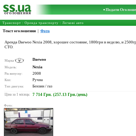
Подати Оголош
ОГОЛОШЕННЯ
Транспорт
:
Оренда транспорту
:
Легкові авто
Текст оголошення
|
Фото
Аренда Daewoo Nexia 2008, хорошее состояние, 1800грн в неделю, и 2500гр
СТО.
Daewoo
Марка
Nexia
Модель:
2008
Рік випуску:
Ручна
Кпп:
Бензин / газ
Тип двигуна:
Ціна за 1 місяць:
7 714 Грн. (257.13 Грн./день)
Фото: