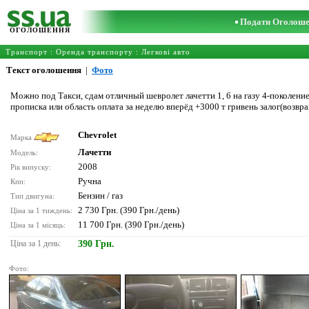
Подати Оголош
ОГОЛОШЕННЯ
Транспорт
:
Оренда транспорту
:
Легкові авто
Текст оголошення
|
Фото
Можно под Такси, сдам отличный шевролет лачетти 1, 6 на газу 4-поколени
прописка или область оплата за неделю вперёд +3000 т гривень залог(возвра
Chevrolet
Марка
Лачетти
Модель:
2008
Рік випуску:
Ручна
Кпп:
Бензин / газ
Тип двигуна:
2 730 Грн. (390 Грн./день)
Ціна за 1 тиждень:
11 700 Грн. (390 Грн./день)
Ціна за 1 місяць:
Ціна за 1 день:
390 Грн.
Фото: