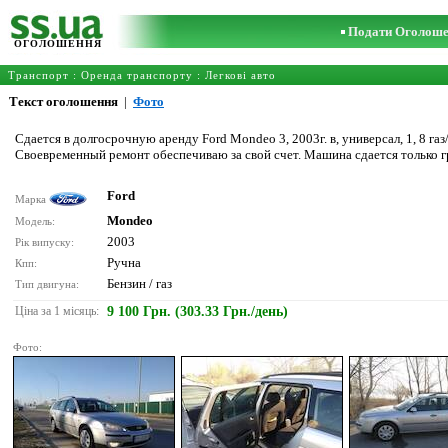
Подати Оголош
ОГОЛОШЕННЯ
Транспорт
:
Оренда транспорту
:
Легкові авто
Текст оголошення
|
Фото
Сдается в долгосрочную аренду Ford Mondeo 3, 2003г. в, универсал, 1, 8 га
Своевременный ремонт обеспечиваю за свой счет. Машина сдается только г
Ford
Марка
Mondeo
Модель:
2003
Рік випуску:
Ручна
Кпп:
Бензин / газ
Тип двигуна:
Ціна за 1 місяць:
9 100 Грн. (303.33 Грн./день)
Фото: