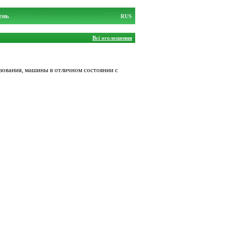
ень
RUS
Всі оголошення
ользования, машины в отличном состоянии с