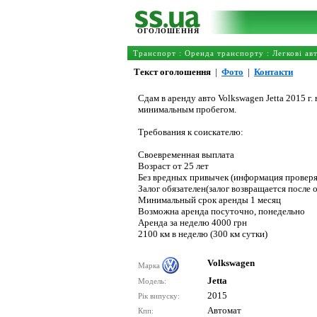
ОГОЛОШЕННЯ
Транспорт
:
Оренда транспорту
:
Легкові ав
Текст оголошення
|
Фото
|
Контакти
Сдам в аренду авто Volkswagen Jetta 2015 г.
минимальным пробегом.
Требования к соискателю:
Своевременная выплата
Возраст от 25 лет
Без вредных привычек (информация проверя
Залог обязателен(залог возвращается после 
Минимальный срок аренды 1 месяц
Возможна аренда посуточно, понедельно
Аренда за неделю 4000 грн
2100 км в неделю (300 км сутки)
Volkswagen
Марка
Jetta
Модель:
2015
Рік випуску:
Автомат
Кпп: