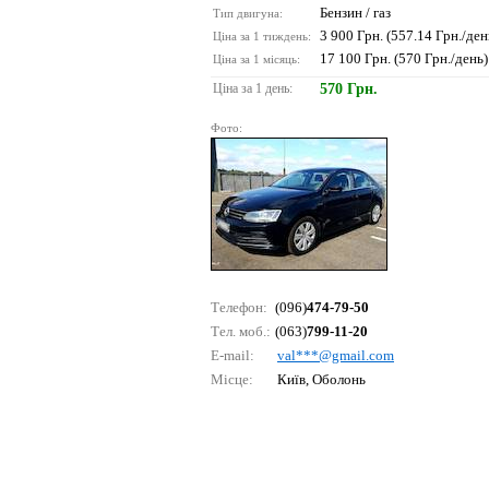
Бензин / газ
Тип двигуна:
3 900 Грн. (557.14 Грн./ден
Ціна за 1 тиждень:
17 100 Грн. (570 Грн./день)
Ціна за 1 місяць:
Ціна за 1 день:
570 Грн.
Фото:
Телефон:
(096)
474-79-50
Тел. моб.:
(063)
799-11-20
E-mail:
vаl***@gmаil.соm
Місце:
Київ, Оболонь