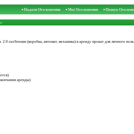
Подати Оголошення
Мої Оголошення
Пошук Оголош
то
 в. 2.0 газ/бензин (коробка, автомат, механика) в аренду прокат для личного п
ется)
окончания аренды)