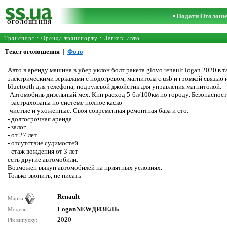
Подати Оголош
ОГОЛОШЕННЯ
Транспорт
:
Оренда транспорту
:
Легкові авто
Текст оголошення
|
Фото
Авто в аренду машина в убер уклон болт ракета glovo renault logan 2020 в
электрическими зеркалами с подогревом, магнитола с usb и громкой связью 
bluetooth для телефона, подрулевой джойстик для управления магнитолой.
-Автомобиль дизельный мех. Кпп расход 5-6л/100км по городу. Безопасность e
- застрахованы по системе полное каско
-чистые и ухоженные. Своя современная ремонтная база и сто.
- долгосрочная аренда
- залог
- от 27 лет
- отсутствие судимостей
- стаж вождения от 3 лет
есть другие автомобили.
Возможен выкуп автомобилей на приятных условиях.
Только звонить, не писать
Renault
Марка
LoganNEWДИЗЕЛЬ
Модель:
2020
Рік випуску: