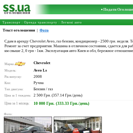
Подати Оголош
ОГОЛОШЕННЯ
Транспорт
:
Оренда транспорту
:
Легкові авто
Текст оголошення
|
Фото
Сдам в аренду Chevrolet Aveo, газ бензин, кондиционер - 2500 грн. неделя. 
Ремонт за счет предприятия. Машина в отличном состоянии, сдается для раб
км свыше 2, 0 грн - 1км. Эксплуатация авто Киев и обл, бережное отношен
Chevrolet
Марка
Aveo Ls
Модель:
2008
Рік випуску:
Ручна
Кпп:
Бензин / газ
Тип двигуна:
2 500 Грн. (357.14 Грн./день)
Ціна за 1 тиждень:
Ціна за 1 місяць:
10 000 Грн. (333.33 Грн./день)
Фото: