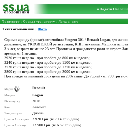
Подати Оголош
ОГОЛОШЕННЯ
Транспорт
:
Оренда транспорту
:
Легкові авто
Текст оголошення
|
Фото
Сдаем в аренду (прокат) автомобили Peugeot 301 / Renault Logan, для л
дизельные, на УКРАИНСКОЙ регистрации, КПП: механика. Машины исправны 
3-х лет, возраст не менее 23 лет. Прописка и гражданство роли не играет.
аренды от 1 месяца:
2920 грн в неделю - при пробеге до 800 км в неделю;
3240 грн в неделю - при пробеге до 1500 км в неделю;
3520 грн в неделю - при пробеге до 1750 км в неделю;
3800 грн в неделю - при пробеге до 2000 км в неделю.
При аренде на меньший срок цены на 20% выше. До 7 дней - от 700 грн в су
Renault
Марка
Logan
Модель:
2016
Рік випуску:
Автомат
Кпп:
Дизель
Тип двигуна:
2 920 Грн. (417.14 Грн./день)
Ціна за 1 тиждень:
12 500 Грн. (416.67 Грн./день)
Ціна за 1 місяць: