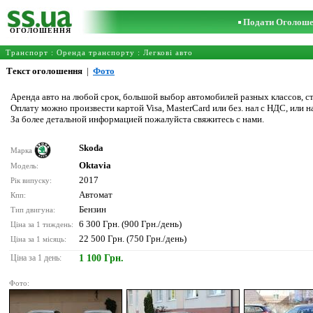
Подати Оголош
ОГОЛОШЕННЯ
Транспорт
:
Оренда транспорту
:
Легкові авто
Текст оголошення
|
Фото
Аренда авто на любой срок, большой выбор автомобилей разных классов, ст
Оплату можно произвести картой Visa, MasterCard или без. нал с НДС, или 
За более детальной информацией пожалуйста свяжитесь с нами.
Skoda
Марка
Oktavia
Модель:
2017
Рік випуску:
Автомат
Кпп:
Бензин
Тип двигуна:
6 300 Грн. (900 Грн./день)
Ціна за 1 тиждень:
22 500 Грн. (750 Грн./день)
Ціна за 1 місяць:
Ціна за 1 день:
1 100 Грн.
Фото: