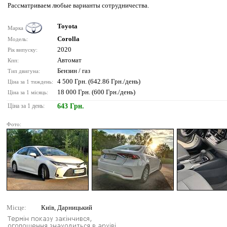
Рассматриваем любые варианты сотрудничества.
Toyota
Марка
Corolla
Модель:
2020
Рік випуску:
Автомат
Кпп:
Бензин / газ
Тип двигуна:
4 500 Грн. (642.86 Грн./день)
Ціна за 1 тиждень:
18 000 Грн. (600 Грн./день)
Ціна за 1 місяць:
Ціна за 1 день:
643 Грн.
Фото:
Місце:
Київ, Дарницький