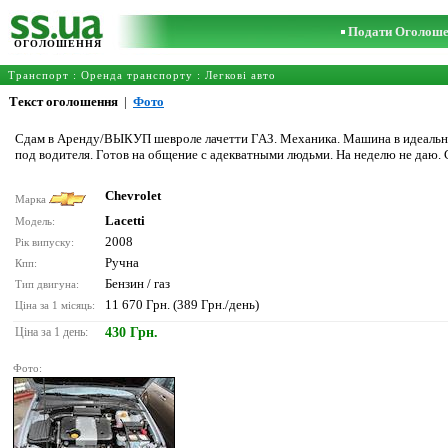
Подати Оголош
ОГОЛОШЕННЯ
Транспорт
:
Оренда транспорту
:
Легкові авто
Текст оголошення
|
Фото
Сдам в Аренду/ВЫКУП шевроле лачетти ГАЗ. Механика. Машина в идеальном
под водителя. Готов на общение с адекватными людьми. На неделю не даю.
Chevrolet
Марка
Lacetti
Модель:
2008
Рік випуску:
Ручна
Кпп:
Бензин / газ
Тип двигуна:
11 670 Грн. (389 Грн./день)
Ціна за 1 місяць:
Ціна за 1 день:
430 Грн.
Фото: