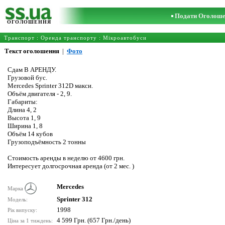
Подати Оголош
ОГОЛОШЕННЯ
Транспорт
:
Оренда транспорту
:
Мікроавтобуси
Текст оголошення
|
Фото
Сдам В АРЕНДУ.
Грузовой бус.
Mercedes Sprinter 312D макси.
Объём двигателя - 2, 9.
Габариты:
Длина 4, 2
Высота 1, 9
Ширина 1, 8
Объём 14 кубов
Грузоподъёмность 2 тонны
Стоимость аренды в неделю от 4600 грн.
Интересует долгосрочная аренда (от 2 мес. )
Mercedes
Марка
Sprinter 312
Модель:
1998
Рік випуску:
4 599 Грн. (657 Грн./день)
Ціна за 1 тиждень: