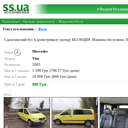
Подати Оголош
ОГОЛОШЕННЯ
Транспорт
:
Оренда транспорту
:
Мікроавтобуси
Текст оголошення
|
Фото
Сдам власний бус в догвотривалу оренду БЕЗ ВОДІЯ. Машина обслужена. Па
Mercedes
Марка
Vito
Модель:
2005
Рік випуску:
5 590 Грн. (798.57 Грн./день)
Ціна за 1 тиждень:
24 000 Грн. (800 Грн./день)
Ціна за 1 місяць:
Ціна за 1 день:
800 Грн.
Фото: