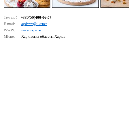
Тел. моб.:
+380(50)
400-06-57
E-mail:
аgd***@uкr.nеt
WWW:
посмотреть
Місце:
Харківська область, Харків