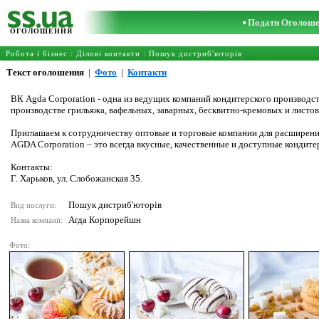
Подати Оголош
ОГОЛОШЕННЯ
Робота і бізнес
:
Ділові контакти
:
Пошук дистриб'юторів
Текст оголошення
|
Фото
|
Контакти
ВК Agda Corporation - одна из ведущих компаний кондитерского производст
производстве грильяжа, вафельных, заварных, бесквитно-кремовых и листов
Приглашаем к сотрудничеству оптовые и торговые компании для расширени
AGDA Corporation – это всегда вкусные, качественные и доступные кондите
Контакты:
Г. Харьков, ул. Слобожанская 35.
Пошук дистриб'юторів
Вид послуги:
Агда Корпорейшн
Назва компанії:
Фото: