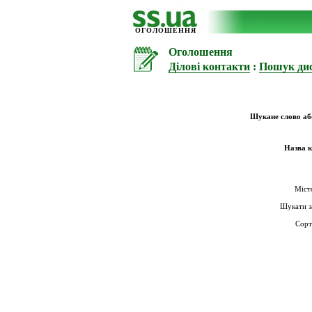
ОГОЛОШЕННЯ
Оголошення
Ділові контакти
:
Пошук дис
Шукане слово аб
Назва к
Міст
Шукати з
Сорт