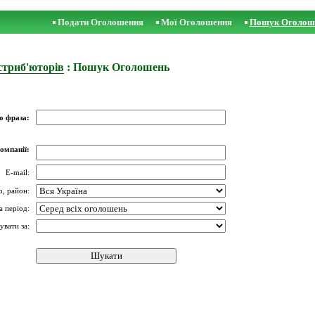
Подати Оголошення
Мої Оголошення
Пошук Оголош
триб'юторів
: Пошук Оголошень
о фраза:
омпанії:
E-mail:
о, район:
а період:
увати за: