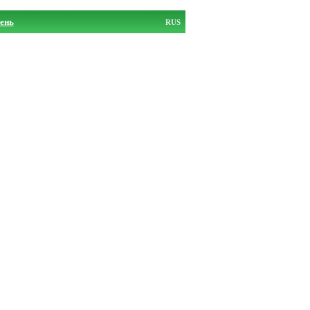
ень
RUS