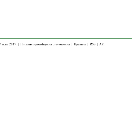
 ss.ua 2017 |
Питання з розміщення оголошення
|
Правила
|
RSS
|
API