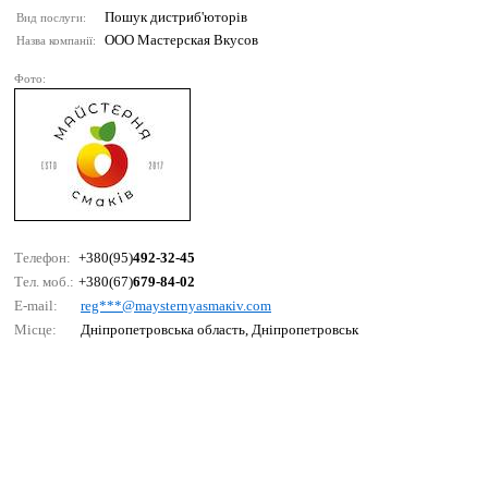
Пошук дистриб'юторів
Вид послуги:
ООО Мастерская Вкусов
Назва компанії:
Фото:
Телефон:
+380(95)
492-32-45
Тел. моб.:
+380(67)
679-84-02
E-mail:
rеg***@mаystеrnyаsmакiv.соm
Місце:
Дніпропетровська область, Дніпропетровськ