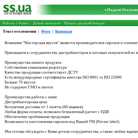
Подати Оголош
ОГОЛОШЕННЯ
Робота і бізнес
:
Ділові контакти
:
Пошук дистриб'юторів
Текст оголошення
|
Фото
|
Контакти
Компания "Мастерская вкусов" является производителем сиропов и топпин
Приглашаем к сотрудничеству дистрибьюторов и оптовых покупателей во в
Преимущества нашего продукта:
Собственная уникальная рецептура
Качество продукции соответствует ДСТУ
Есть международные сертификаты качества ISO 9001 та ISO 22000
Больше 70 вкусов
Не содержит ГМО и глютен
Преимущества работы с нами:
Дистрибьюторская цена
Бесплатная доставка от 1 палеты (60 ящиков)
Любая форма оплаты, возможен безналичный расчет с ПДВ
Обеспечение пробниками продукции
Возможность изготовления сиропов под Вашей ТМ (Private label)
Мы готовы обсуждать с Вами детали сотрудничества, а также любые вариа