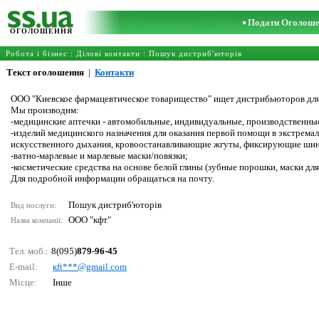
Подати Оголош
ОГОЛОШЕННЯ
Робота і бізнес
:
Ділові контакти
:
Пошук дистриб'юторів
Текст оголошення
|
Контакти
ООО "Киевское фармацевтическое товарищество" ищет дистрибьюторов для
Мы производим:
-медицинские аптечки - автомобильные, индивидуальные, производственны
-изделий медицинского назначения для оказания первой помощи в экстремал
искусственного дыхания, кровоостанавливающие жгуты, фиксирующие шины
-ватно-марлевые и марлевые маски/повязки;
-косметические средства на основе белой глины (зубные порошки, маски для
Для подробной информации обращаться на почту.
Пошук дистриб'юторів
Вид послуги:
ООО "кфт"
Назва компанії:
Тел. моб.:
8(095)
879-96-45
E-mail:
кft***@gmаil.соm
Місце:
Інше