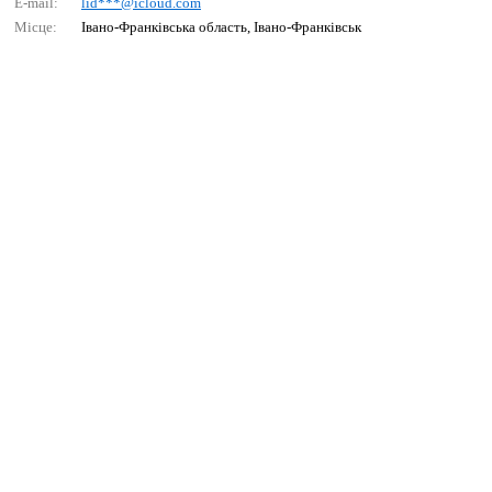
E-mail:
lid***@iсlоud.соm
Місце:
Івано-Франківська область, Івано-Франківськ