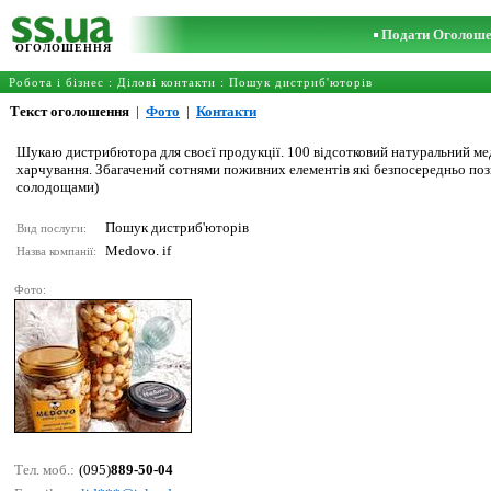
Подати Оголош
ОГОЛОШЕННЯ
Робота і бізнес
:
Ділові контакти
:
Пошук дистриб'юторів
Текст оголошення
|
Фото
|
Контакти
Шукаю дистрибютора для своєї продукції. 100 відсотковий натуральний мед 
харчування. Збагачений сотнями поживних елементів які безпосередньо поз
солодощами)
Пошук дистриб'юторів
Вид послуги:
Medovo. if
Назва компанії:
Фото:
Тел. моб.:
(095)
889-50-04