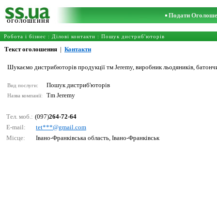
Подати Оголош
ОГОЛОШЕННЯ
Робота і бізнес
:
Ділові контакти
:
Пошук дистриб'юторів
Текст оголошення
|
Контакти
Шукаємо дистрибюторів продукції тм Jeremy, виробник льодяників, батончик
Пошук дистриб'юторів
Вид послуги:
Tm Jeremy
Назва компанії:
Тел. моб.:
(097)
264-72-64
E-mail:
tеt***@gmаil.соm
Місце:
Івано-Франківська область, Івано-Франківськ