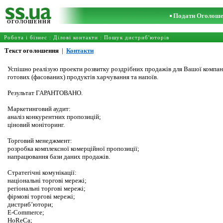
Подати Оголош
ОГОЛОШЕННЯ
Робота і бізнес
:
Ділові контакти
:
Пошук дистриб'юторів
Текст оголошення
|
Контакти
Успішно реалізую проекти розвитку роздрібних продажів для Вашої компані
готових (фасованих) продуктів харчування та напоїв.
Результат ГАРАНТОВАНО.
Маркетинговий аудит:
аналіз конкурентних пропозицій;
ціновий моніторинг.
Торговий менеджмент:
розробка комплексної комерційної пропозиції;
напрацювання бази даних продажів.
Стратегічні комунікації:
національні торгові мережі;
регіональні торгові мережі;
фірмові торгові мережі;
дистриб’ютори;
E-Commerce;
HoReCa;