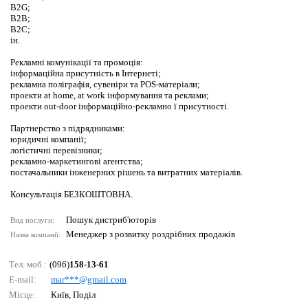
B2G;
B2B;
B2C;
ін.
Рекламні комунікації та промоція:
інформаційна присутність в Інтернеті;
рекламна поліграфія, сувеніри та POS-матеріали;
проекти at home, at work інформування та реклами;
проекти out-door інформаційно-рекламно ї присутності.
Партнерство з підрядниками:
юридичні компанії;
логістичні перевізники;
рекламно-маркетингові агентства;
постачальники інженерних рішень та витратних матеріалів.
Консультація БЕЗКОШТОВНА.
Пошук дистриб'юторів
Вид послуги:
Менеджер з розвитку роздрібних продажів
Назва компанії:
Тел. моб.:
(096)
158-13-61
E-mail:
mаr***@gmаil.соm
Місце:
Київ, Поділ