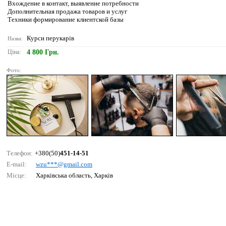
Вхождение в контакт, выявление потребности
Дополнительная продажа товаров и услуг
Техники формирование клиентской базы
Курси перукарів
Назва:
Ціна:
4 800 Грн.
Фото:
Телефон:
+380(50)
451-14-51
E-mail:
wzu***@gmаil.соm
Місце:
Харківська область, Харків