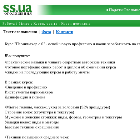
Подати Оголош
ОГОЛОШЕННЯ
Робота і бізнес
:
Курси, освіта
:
Курси перукарів
Текст оголошення
|
Фото
|
Контакти
Курс "Парикмахер с 0" - освой новую профессию и начни зарабатывать на 
⠀
❗️Вы получите:
▫️практические навыки и узнаете секретные авторские техники
▫️готовое портфолио своих работ и диплом об окончании курса
▫️скидки на последующие курсы и работу мечты
⠀
В рамках курса:
▪️Введение в профессию
Инструменты парикмахера
Дезинфекция и гигиена
⠀
▪️Мытье головы, массаж, уход за волосами (SPA процедуры)
Строение волос (структура и текстура)
Мужские и женские стрижки: виды, формы, геометрия и текстуры
Укладки волос: виды и методы
Базовые техники окрашивания
⠀
▪️Техники повышения среднего чека: