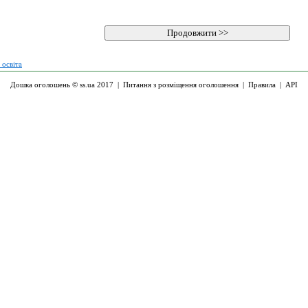
 освіта
Дошка оголошень © ss.ua 2017 |
Питання з розміщення оголошення
|
Правила
|
API