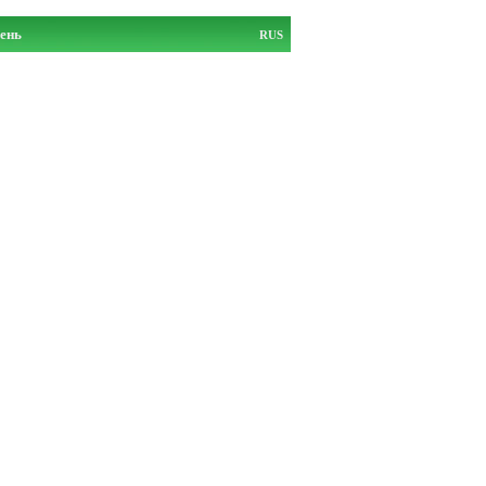
ень
RUS