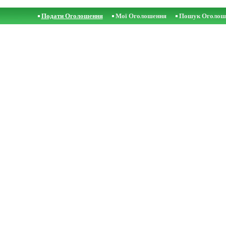
Подати Оголошення
Мої Оголошення
Пошук Оголош