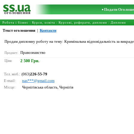
Подати Оголош
ОГОЛОШЕННЯ
Робота і бізнес
:
Курси, освіта
:
Курсові, реферати, дипломи
:
Дипломи
Текст оголошення
|
Контакти
Продам дипломну роботу на тему: Кримінальна відповідальність за викраде
Правознавство
Предмет:
Ціна:
2 500 Грн.
Тел. моб.:
(063)
226-55-79
E-mail:
nаs***@gmаil.соm
Місце:
Чернігівська область, Чернігів