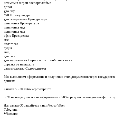
штампы в загран паспорт любые
допог
удо сбу
УДО Прокуратура
удо генеральная Прокуратура
пенсионка Прокуратура
пенсионка мвд
пенсионка мвд
офис Президента
гмс
налоговая
судья
мид
адвокат
удо журналиста + пресскарта + любовник на авто
справка от нарколога
свидетельство Судоводителя
Мы выполняем оформление и получение этих документов через государств
данных.
Оплата 50/50 либо через гаранта
50% на подачу заявки на оформление и 50% сразу после получения фото с 
Для заказа Обращайтесь к нам Через Viber,
Telegram,
Whatsapp