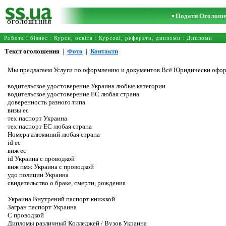
Подати Оголош
ОГОЛОШЕННЯ
Робота і бізнес
:
Курси, освіта
:
Курсові, реферати, дипломи
:
Дипломи
Текст оголошення
|
Фото
|
Контакти
Мы предлагаем Услуги по оформлению и документов Всё Юридически офор
водительское удостоверение Украина любые категории
водительское удостоверение ЕС любая страна
доверенность разного типа
визы ес
тех паспорт Украина
тех паспорт ЕС любая страна
Номера алюминий любая страна
id ec
внж ес
id Украина с проводкой
внж пмж Украина с проводкой
удо полиции Украина
свидетельство о браке, смерти, рождения
Украина Внутрений паспорт книжкой
Загран паспорт Украина
С проводкой
Дипломы различный Колледжей / Вузов Украина