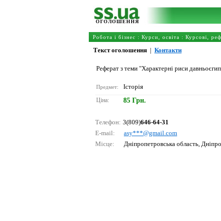
ОГОЛОШЕННЯ
Робота і бізнес
:
Курси, освіта
:
Курсові, ре
Текст оголошення
|
Контакти
Реферат з теми "Характерні риси давньоєгипе
Історія
Предмет:
Ціна:
85 Грн.
Телефон:
3(809)
646-64-31
E-mail:
аsy***@gmаil.соm
Місце:
Дніпропетровська область, Дніпр