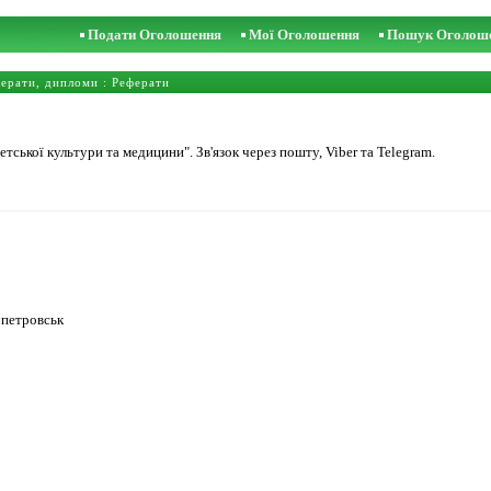
Подати Оголошення
Мої Оголошення
Пошук Оголош
ферати, дипломи
:
Реферати
тської культури та медицини". Зв'язок через пошту, Viber та Telegram.
опетровськ