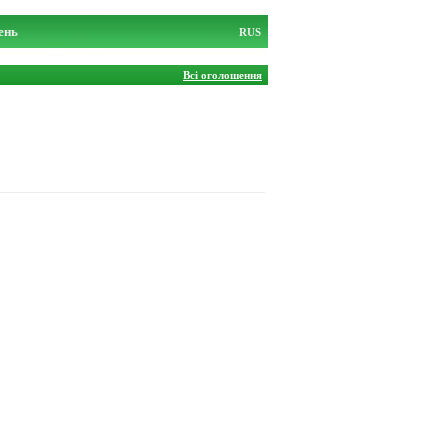
ень
RUS
Всі оголошення