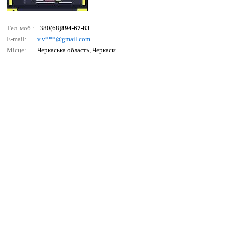
Тел. моб.:
+380(68)
894-67-83
E-mail:
v.v***@gmаil.соm
Місце:
Черкаська область, Черкаси