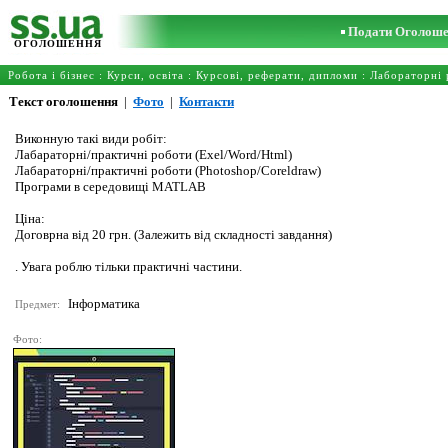
Подати Оголош
ОГОЛОШЕННЯ
Робота і бізнес
:
Курси, освіта
:
Курсові, реферати, дипломи
:
Лабораторні 
Текст оголошення
|
Фото
|
Контакти
Виконную такі види робіт:
Лабараторні/практичні роботи (Exel/Word/Html)
Лабараторні/практичні роботи (Photoshop/Coreldraw)
Програми в середовищі MATLAB
Ціна:
Договрна від 20 грн. (Залежить від складності завдання)
. Увага роблю тільки практичні частини.
Інформатика
Предмет:
Фото: