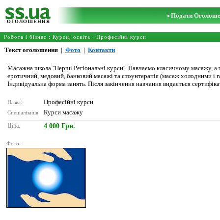
Подати Оголош
ОГОЛОШЕННЯ
Робота і бізнес
:
Курси, освіта
:
Професійні курси
Текст оголошення
|
Фото
|
Контакти
Масажна школа ''Перші Регіональні курси''. Навчаємо класичному масажу, 
еротичний, медовий, банковий масажі та стоунтерапія (масаж холодними і г
Індивідуальна форма занять. Після закінчення навчання видається сертифік
Професійні курси
Назва:
Курси масажу
Спеціалізація:
Ціна:
4 000 Грн.
Фото: