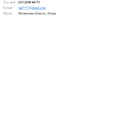
Тел. моб.:
(063)
230-44-71
E-mail:
кur***@gmаil.соm
Місце:
Волинська область, Луцьк