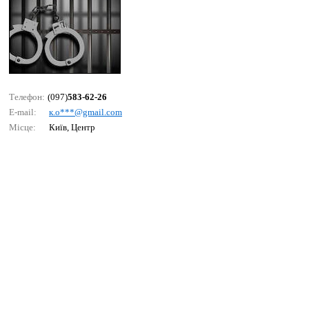
Телефон:
(097)
583-62-26
E-mail:
к.о***@gmаil.соm
Місце:
Київ, Центр