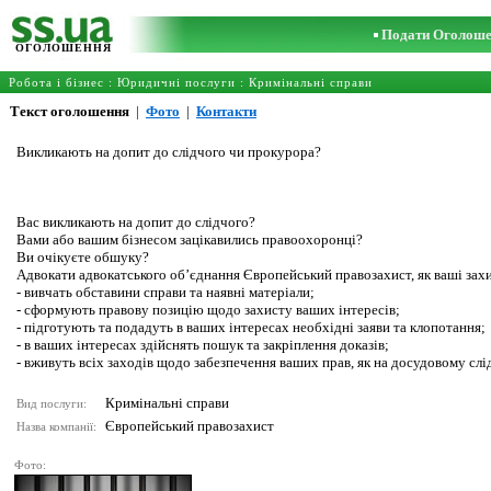
Подати Оголош
ОГОЛОШЕННЯ
Робота і бізнес
:
Юридичні послуги
:
Кримінальні справи
Текст оголошення
|
Фото
|
Контакти
Викликають на допит до слідчого чи прокурора?
Вас викликають на допит до слідчого?
Вами або вашим бізнесом зацікавились правоохоронці?
Ви очікуєте обшуку?
Адвокати адвокатського об’єднання Європейський правозахист, як ваші за
- вивчать обставини справи та наявні матеріали;
- сформують правову позицію щодо захисту ваших інтересів;
- підготують та подадуть в ваших інтересах необхідні заяви та клопотання;
- в ваших інтересах здійснять пошук та закріплення доказів;
- вживуть всіх заходів щодо забезпечення ваших прав, як на досудовому слідст
Кримінальні справи
Вид послуги:
Європейський правозахист
Назва компанії:
Фото: