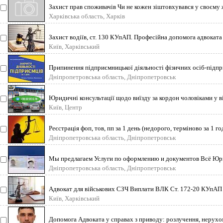
Захист прав споживачів Чи не кожен зіштовхувався у своєму ж
продавал
Харківська область, Харків
Захист водіїв, ст. 130 КУпАП. Професійна допомога адвоката
адміністративним,
Київ, Харківський
Припинення підприємницької діяльності фізичних осіб-підпри
податковій,
Дніпропетровська область, Дніпропетровськ
Юридичні консультації щодо виїзду за кордон чоловіками у віц
ситуа
Київ, Центр
Реєстрація фоп, тов, пп за 1 день (недорого, терміново за 1 г
под
Дніпропетровська область, Дніпропетровськ
Мы предлагаем Услуги по оформлению и документов Всё Юр
водительское удост
Дніпропетровська область, Дніпропетровськ
Адвокат для військових СЗЧ Виплати ВЛК Ст. 172-20 КУпАП 
Консультації,
Київ, Харківський
Допомога Адвоката у справах з приводу: розлучення, нерухом