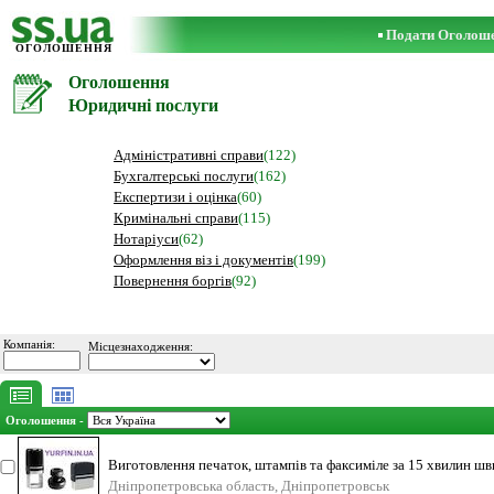
Подати Оголош
ОГОЛОШЕННЯ
Оголошення
Юридичні послуги
Адміністративні справи
(122)
Бухгалтерські послуги
(162)
Експертизи і оцінка
(60)
Кримінальні справи
(115)
Нотаріуси
(62)
Оформлення віз і документів
(199)
Повернення боргів
(92)
Компанія:
Місцезнаходження:
Оголошення -
Виготовлення печаток, штампів та факсиміле за 15 хвилин шви
невід’ємн
Дніпропетровська область, Дніпропетровськ