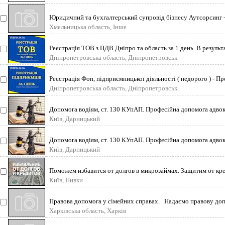
Юридичний та бухгалтерський супровід бізнесу Аутсорсинг -
бізне
Хмельницька область, Інше
Реєстрація ТОВ з ПДВ Дніпро та область за 1 день. В результа
Дніпропетровська область, Дніпропетровськ
Реєстрація Фоп, підприємницької діяльності ( недорого ) - 
Фізичної
Дніпропетровська область, Дніпропетровськ
Допомога водіям, ст. 130 КУпАП. Професійна допомога адвок
адміністративним
Київ, Дарницький
Допомога водіям, ст. 130 КУпАП. Професійна допомога адвок
адміністративним
Київ, Дарницький
Поможем избавится от долгов в микрозаймах. Защитим от кр
бесплатно.
Київ, Нивки
Правова допомога у сімейних справах. Надаємо правову до
Попередн
Харківська область, Харків