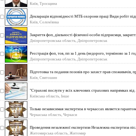
супров
Київ, Троєщина
Декларація відповідності МТБ охорони праці Види робіт під
виконуються на
Київ, Солом'янка
Закриття фоп, діяльності фізичної-особи підприємця, закриття
підприєм
Дніпропетровська область, Дніпропетровськ
Реєстрація фоп, тов, пп за 1 день (недорого, терміново за 1 г
под
Дніпропетровська область, Дніпропетровськ
Підготовка та подання позовів про захист прав споживачів, п
житло,
Київ, Святошин
"Страхові послуги у всіх ключових страхових напрямках від.
Києві та п
Київська область, Інше
Только независимая экспертиза в черкассах является гаранто
исследован
Черкаська область, Черкаси
Проведення незалежної експертизи Незалежна експертиза пі
важливою проц
Житомирська область, Житомир