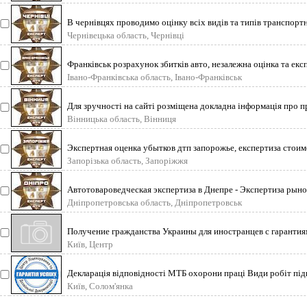
В чернівцях проводимо оцінку всіх видів та типів транспортни
авт
Чернівецька область, Чернівці
Франківськ розрахунок збитків авто, незалежна оцінка та екс
дтп, ек
Івано-Франківська область, Івано-Франківськ
Для зручності на сайті розміщена докладна інформація про 
автоекспертизи, сп
Вінницька область, Вінниця
Экспертная оценка убытков дтп запорожье, експертиза стои
наша оцено
Запорізька область, Запоріжжя
Автотовароведческая экспертиза в Днепре - Экспертиза рын
ДТП – от
Дніпропетровська область, Дніпропетровськ
Получение гражданства Украины для иностранцев с гарантия
минимальными сроками
Київ, Центр
Декларація відповідності МТБ охорони праці Види робіт під
виконуються н
Київ, Солом'янка