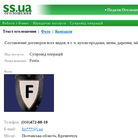
Подати Оголош
ОГОЛОШЕННЯ
Робота і бізнес
:
Юридичні послуги
:
Супровід операцій
Текст оголошення
|
Фото
|
Контакти
Составление договоров всех видов, в т. ч. купли-продажи, мены, дарения, з
Супровід операцій
Вид послуги:
Fortis
Назва компанії:
Фото:
Телефон:
(068)
472-08-10
E-mail:
fоr***@i.uа
Місце:
Полтавська область, Кременчук