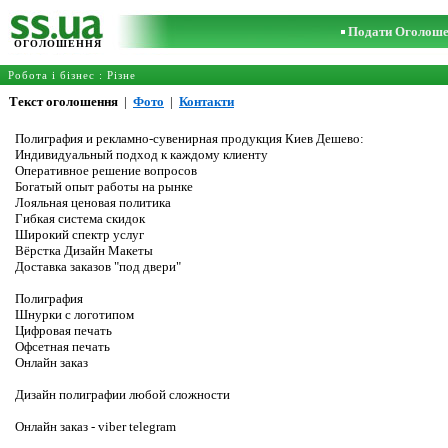
Подати Оголош
ОГОЛОШЕННЯ
Робота і бізнес
:
Різне
Текст оголошення
|
Фото
|
Контакти
Полиграфия и рекламно-сувенирная продукция Киев Дешево:
Индивидуальный подход к каждому клиенту
Оперативное решение вопросов
Богатый опыт работы на рынке
Лояльная ценовая политика
Гибкая система скидок
Широкий спектр услуг
Вёрстка Дизайн Макеты
Доставка заказов "под двери"
Полиграфия
Шнурки с логотипом
Цифровая печать
Офсетная печать
Онлайн заказ
Дизайн полиграфии любой сложности
Онлайн заказ - viber telegram