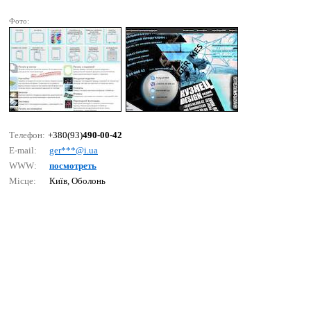
Фото:
Телефон:
+380(93)
490-00-42
E-mail:
gеr***@i.uа
WWW:
посмотреть
Місце:
Київ, Оболонь