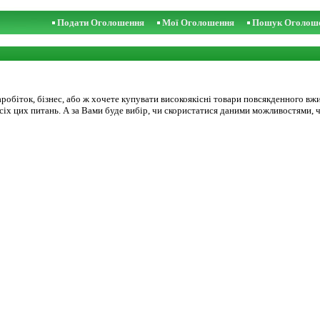
Подати Оголошення
Мої Оголошення
Пошук Оголош
аробіток, бізнес, або ж хочете купувати високоякісні товари повсякденного вж
х цих питань. А за Вами буде вибір, чи скористатися даними можливостями, ч