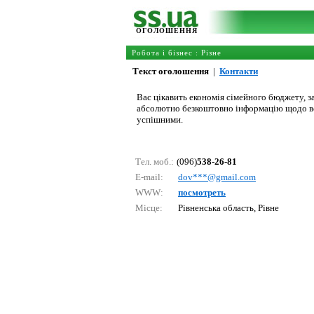
ОГОЛОШЕННЯ
Робота і бізнес
:
Різне
Текст оголошення
|
Контакти
Вас цікавить економія сімейного бюджету, з
абсолютно безкоштовно інформацію щодо всі
успішними.
Тел. моб.:
(096)
538-26-81
E-mail:
dоv***@gmаil.соm
WWW:
посмотреть
Місце:
Рівненська область, Рівне