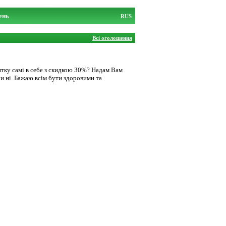
ень
RUS
Всі оголошення
итку самі в себе з скидкою 30%? Надам Вам
и ні. Бажаю всім бути здоровими та