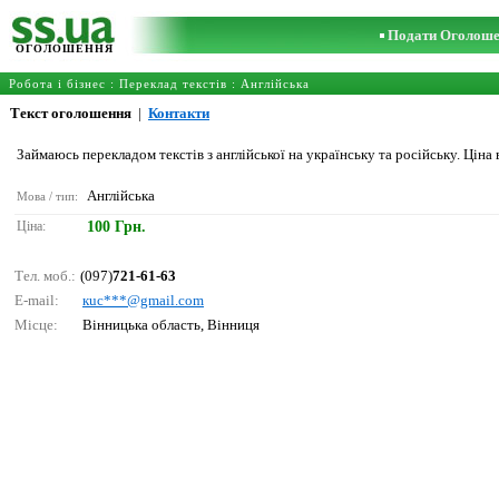
Подати Оголош
ОГОЛОШЕННЯ
Робота і бізнес
:
Переклад текстів
:
Англійська
Текст оголошення
|
Контакти
Займаюсь перекладом текстів з англійської на українську та російську. Ціна в
Англійська
Мова / тип:
Ціна:
100 Грн.
Тел. моб.:
(097)
721-61-63
E-mail:
кuс***@gmаil.соm
Місце:
Вінницька область, Вінниця