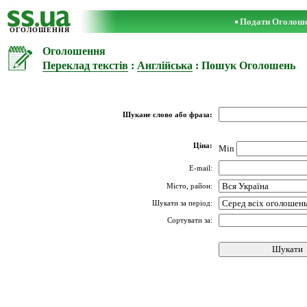
Подати Оголош
ОГОЛОШЕННЯ
Оголошення
Переклад текстів
:
Англійська
: Пошук Оголошень
Шукане слово або фраза:
Ціна:
Min
E-mail:
Місто, район:
Шукати за період:
Сортувати за: